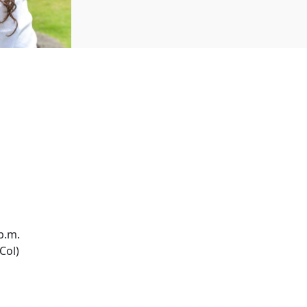
p.m.
Col)