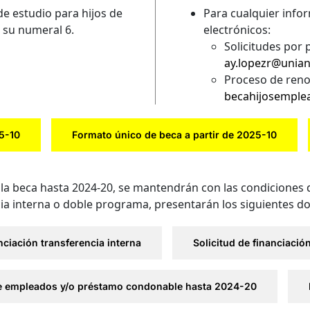
de estudio para hijos de
Para cualquier infor
 su numeral 6.
electrónicos:
Solicitudes por 
ay.lopezr@unia
Proceso de reno
becahijosemple
25-10
Formato único de beca a partir de 2025-10
la beca hasta 2024-20, se mantendrán con las condiciones de
cia interna o doble programa, presentarán los siguientes 
nciación transferencia interna
Solicitud de financiaci
 de empleados y/o préstamo condonable hasta 2024-20